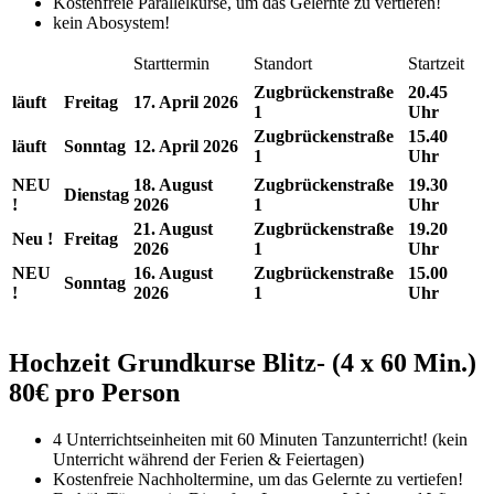
Kostenfreie Parallelkurse, um das Gelernte zu vertiefen!
kein Abosystem!
Starttermin
Standort
Startzeit
Zugbrückenstraße
20.45
läuft
Freitag
17. April 2026
1
Uhr
Zugbrückenstraße
15.40
läuft
Sonntag
12. April 2026
1
Uhr
NEU
18. August
Zugbrückenstraße
19.30
Dienstag
!
2026
1
Uhr
21. August
Zugbrückenstraße
19.20
Neu !
Freitag
2026
1
Uhr
NEU
16. August
Zugbrückenstraße
15.00
Sonntag
!
2026
1
Uhr
Hochzeit Grundkurse Blitz- (4 x 60 Min.)
80€ pro Person
4 Unterrichtseinheiten mit 60 Minuten Tanzunterricht! (kein
Unterricht während der Ferien & Feiertagen)
Kostenfreie Nachholtermine, um das Gelernte zu vertiefen!