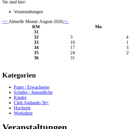
Sie sind hier:
Veranstaltungen
<<
Aktuelle Monat:
August 2026
>>
KW
Mo
31
32
3
4
33
10
1
34
17
1
35
24
2
36
31
Kategorien
Paare / Erwachsene
Schüler / Jugendliche
Kinder
Club Agilando 50+
Hochzeit
Workshop
Veranstaltungen