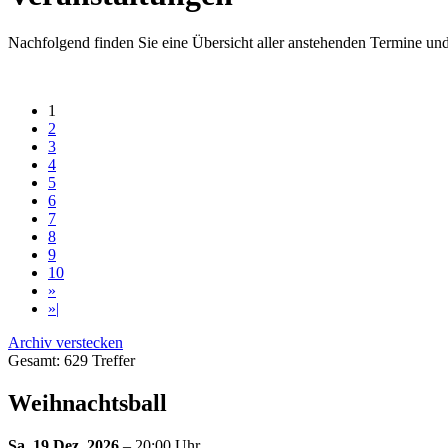
Nachfolgend finden Sie eine Übersicht aller anstehenden Termine un
1
2
3
4
5
6
7
8
9
10
»
»|
Archiv verstecken
Gesamt: 629 Treffer
Weihnachtsball
Sa. 19 Dez. 2026
– 20:00 Uhr